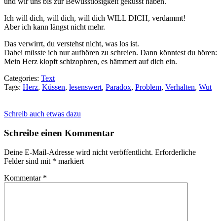
und wir uns bis zur Bewusstlosigkeit geküsst haben.
Ich will dich, will dich, will dich WILL DICH, verdammt!
Aber ich kann längst nicht mehr.
Das verwirrt, du verstehst nicht, was los ist.
Dabei müsste ich nur aufhören zu schreien. Dann könntest du hören:
Mein Herz klopft schizophren, es hämmert auf dich ein.
Categories:
Text
Tags:
Herz
,
Küssen
,
lesenswert
,
Paradox
,
Problem
,
Verhalten
,
Wut
Bäumchen oute dich
I Still Ain’t Over You – Augustana
Schreib auch etwas dazu
Schreibe einen Kommentar
Deine E-Mail-Adresse wird nicht veröffentlicht.
Erforderliche
Felder sind mit
*
markiert
Kommentar
*