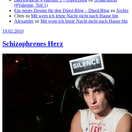
(#Valentin, Teil 1)
Ein neues Design für den Dipol-Blog – Dipol.Blog
zu
Archiv
Chris
zu
Mit wem ich letzte Nacht nicht nach Hause bin
Alexandre
zu
Mit wem ich letzte Nacht nicht nach Hause bin
19.02.2010
Schizophrenes Herz