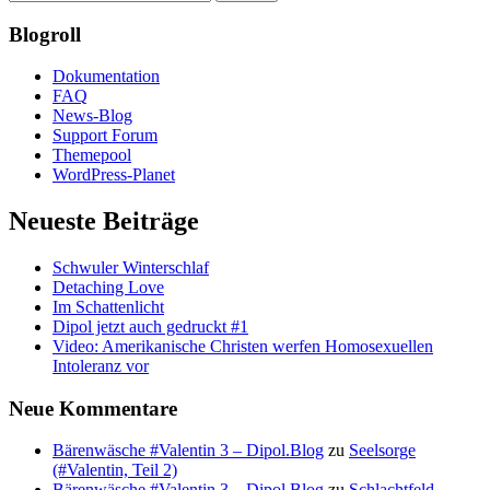
Blogroll
Dokumentation
FAQ
News-Blog
Support Forum
Themepool
WordPress-Planet
Neueste Beiträge
Schwuler Winterschlaf
Detaching Love
Im Schattenlicht
Dipol jetzt auch gedruckt #1
Video: Amerikanische Christen werfen Homosexuellen
Intoleranz vor
Neue Kommentare
Bärenwäsche #Valentin 3 – Dipol.Blog
zu
Seelsorge
(#Valentin, Teil 2)
Bärenwäsche #Valentin 3 – Dipol.Blog
zu
Schlachtfeld