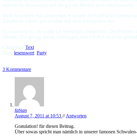
anderen zu distanzieren und ihn gar mit Blicken noch herabzusetzen.
Bloß niemanden real ansprechen, er könnte am Ende kein Interesse hab
Tanzfläche wieder, gut sichtbar und doch unangesprochen.
Es ist ja nicht so, als wollte ich niemanden ansprechen. Das Problem 
Monate. Zeit genug, um zu verdrängen, dass ich dort nicht das gefun
Categories:
Text
Tags:
lesenswert
,
Party
Kiss me – Jason Walker
Taylor Lautner wird auch in seinem nächsten Film Abduction kein 
3 Kommentare
fabian
August 7, 2011 at 10:53
//
Antworten
Gratulation! für diesen Beitrag.
Über sowas spricht man nämlich in unserer famosen Schwulen-G