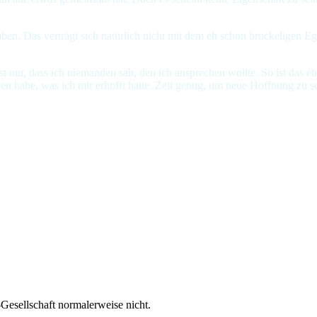
en. Das verträgt sich natürlich nicht mit dem eh schon bröckeligen Eg
ist nur, dass ich niemanden sah, den ich ansprechen wollte. So ist das 
den habe, was ich mir erhofft hatte. Zeit genug, um neue Hoffnung zu 
Hemd anhaben
esellschaft normalerweise nicht.