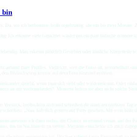
 bin
rty. Da, wo ich herkomme, heißt regelmäßig: alle ein bis zwei Monate. 
: Ich erkenne viele Gesichter wieder (an ein paar hübsche erinnere ich 
lebendig. Man erkennt plötzlich Gesichter oder ähnliche Körperteile wi
t anhand ihres Profiles. Vielleicht, weil die Fotos alt, unvorteilhaft sin
bt, den Hüftschwung konnte auf dem Foto niemand erahnen.
einander spricht, wenn man sich sieht oder wiedererkennt. Oder einfach 
tern an mir vorbeigelaufen“. Meistens liefern sie aber nicht solche St
hrem Versteck, beobachten dich und schreiben dir dann am nächsten Tag
e schreiben: „Naa, hab dich gestern auf Party gesehen. Mit wem biste 
tens antworte ich dann nichts, die Chance ist erstmal vertan, auf der 
 muss, ihn im Nachhinein zu treffen. Meistens entscheide ich mich dageg
man alle etwas gemeinsam hat. Doch es scheint keine Eigenschaft zu sei