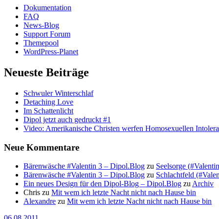
Dokumentation
FAQ
News-Blog
Support Forum
Themepool
WordPress-Planet
Neueste Beiträge
Schwuler Winterschlaf
Detaching Love
Im Schattenlicht
Dipol jetzt auch gedruckt #1
Video: Amerikanische Christen werfen Homosexuellen Intolera
Neue Kommentare
Bärenwäsche #Valentin 3 – Dipol.Blog
zu
Seelsorge (#Valentin
Bärenwäsche #Valentin 3 – Dipol.Blog
zu
Schlachtfeld (#Valent
Ein neues Design für den Dipol-Blog – Dipol.Blog
zu
Archiv
Chris
zu
Mit wem ich letzte Nacht nicht nach Hause bin
Alexandre
zu
Mit wem ich letzte Nacht nicht nach Hause bin
06.08.2011