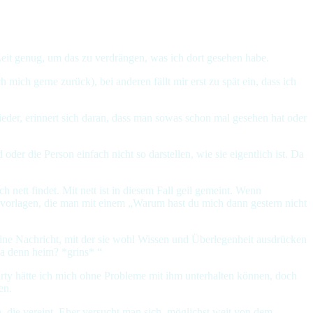
Zeit genug, um das zu verdrängen, was ich dort gesehen habe.
mich gerne zurück), bei anderen fällt mir erst zu spät ein, dass ich
eder, erinnert sich daran, dass man sowas schon mal gesehen hat oder
d oder die Person einfach nicht so darstellen, wie sie eigentlich ist. Da
nett findet. Mit nett ist in diesem Fall geil gemeint. Wenn
eilvorlagen, die man mit einem „Warum hast du mich dann gestern nicht
 eine Nachricht, mit der sie wohl Wissen und Überlegenheit ausdrücken
da denn heim? *grins* “
Party hätte ich mich ohne Probleme mit ihm unterhalten können, doch
en.
n, die vereint. Eher versucht man sich, möglichst weit von dem