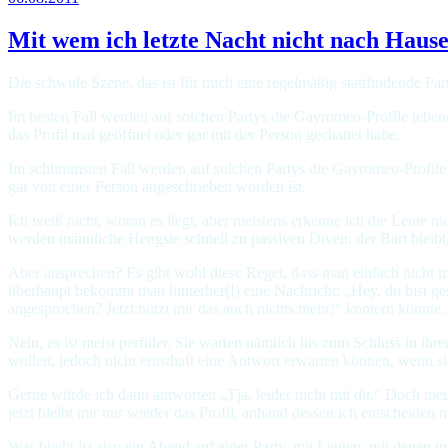
Mit wem ich letzte Nacht nicht nach Hause
Die schwule Szene, das ist für mich eine regelmäßig stattfindende Pa
Im besten Fall werden auf solchen Partys die Gayromeo-Profile lebendig
das Profil mal geöffnet oder gar mit der Person gechattet habe.
Im schlimmsten Fall werden auf solchen Partys die Gayromeo-Profile 
gar von einer Person angeschrieben worden ist.
Ich weiß nicht, woran es liegt, aber meistens erkenne ich die Leute nich
werden männliche Hengste schnell zu passiven Diven: der Bart blei
Aber ansprechen? Es gibt wohl diese Regel, dass man einfach nicht mit
überhaupt bekommt man hinterher(!) eine Nachricht: „Hey, du bist ges
angesprochen? Jetzt nützt mir das auch nichts mehr!“ kontern könnte.
Nein, es ist meist perfider. Sie warten nämlich bis zum Schluss in i
wollen, jedoch nicht ernsthaft eine Antwort erwarten können, wenn si
Gerne würde ich dann antworten „Tja, leider nicht mit dir.“ Doch meis
jetzt bleibt mir nur wieder das Profil, anhand dessen ich entscheiden
Was bleibt ist also ein Abend auf einer Party, mit Leuten, mit denen 