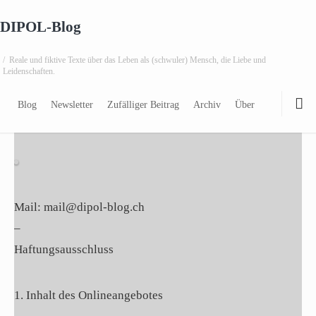
DIPOL-Blog
/
Reale und fiktive Texte über das Leben als (schwuler) Mensch, die Liebe und
Leidenschaften.
Impres
Blog
Newsletter
Zufälliger Beitrag
Archiv
Über
Mail: mail@dipol-blog.ch
–
Haftungsausschluss
1. Inhalt des Onlineangebotes