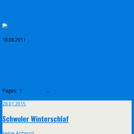
Neues von den Linsbrothers: Mach dich
nass!
18.08.2011
Abercrombie and Fitch bieten Jersey Shore
Jungs Geld, damit sie ihre Kleider nicht
tragen
Pages:
1
2
3
4
5
6
7
...
36
37
Jan.
28
28.01.2015
Schwuler Winterschlaf
keine Antwort