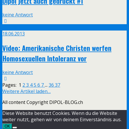
Dipol jetzt auch gedruckt #1
keine Antwort
Juni
18
18.06.2013
Video: Amerikanische Christen werfen
Homosexuellen Intoleranz vor
keine Antwort
Pages:
1
2
3
4
5
6
7
...
36
37
Weitere Artikel laden…
All content Copyright DIPOL-BLOG.ch
Diese Website benutzt Cookies. Wenn du die Website
weiter nutzt, gehen wir von deinem Einverständnis aus.
OK