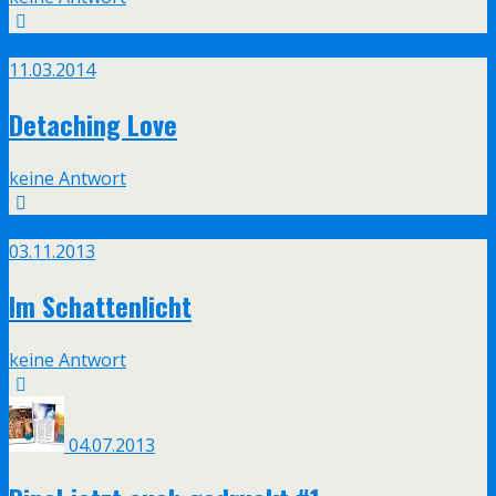
März
11
11.03.2014
Detaching Love
keine Antwort
Nov.
3
03.11.2013
Im Schattenlicht
keine Antwort
04.07.2013