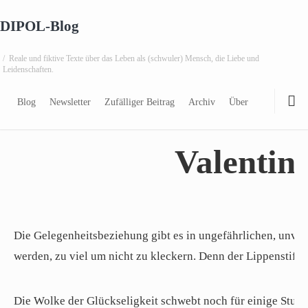
DIPOL-Blog
/
Reale und fiktive Texte über das Leben als (schwuler) Mensch, die Liebe und
13.02.2010
Leidenschaften.
Blog
Newsletter
Zufälliger Beitrag
Archiv
Über
Erschatzbefrie
Valentin
Die Gelegenheitsbeziehung gibt es in ungefährlichen, unver
werden, zu viel um nicht zu kleckern. Denn der Lippenstift h
Die Wolke der Glückseligkeit schwebt noch für einige Stunde