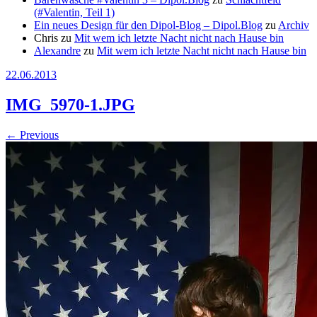
(#Valentin, Teil 1)
Ein neues Design für den Dipol-Blog – Dipol.Blog
zu
Archiv
Chris
zu
Mit wem ich letzte Nacht nicht nach Hause bin
Alexandre
zu
Mit wem ich letzte Nacht nicht nach Hause bin
22.06.2013
IMG_5970-1.JPG
←
Previous