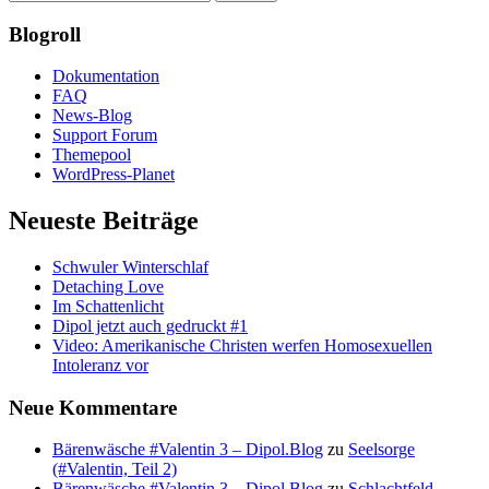
Blogroll
Dokumentation
FAQ
News-Blog
Support Forum
Themepool
WordPress-Planet
Neueste Beiträge
Schwuler Winterschlaf
Detaching Love
Im Schattenlicht
Dipol jetzt auch gedruckt #1
Video: Amerikanische Christen werfen Homosexuellen
Intoleranz vor
Neue Kommentare
Bärenwäsche #Valentin 3 – Dipol.Blog
zu
Seelsorge
(#Valentin, Teil 2)
Bärenwäsche #Valentin 3 – Dipol.Blog
zu
Schlachtfeld