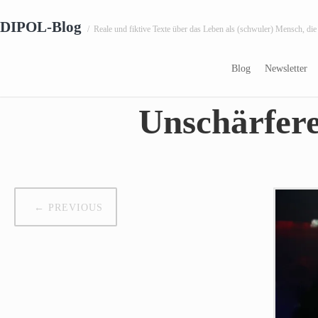
DIPOL-Blog
/
Reale und fiktive Texte über das Leben als (schwuler) Mensch, die
27.01.2013
Blog
Newsletter
Unschärfere
←
PREVIOUS