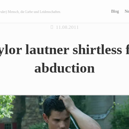
Blog
Ne
wuler) Mensch, die Liebe und Leidenschaften.
11.08.2011
ylor lautner shirtless 
abduction