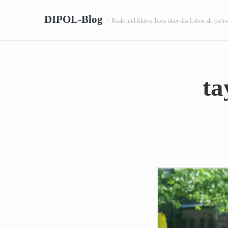
DIPOL-Blog
/
Reale und fiktive Texte über das Leben als (sch
ta