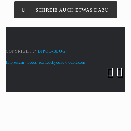
SCHREIB AUCH ETWAS DAZU
COPYRIGHT //
DIPOL-BLOG
Impressum
/
Fotos: icanteachyouhowtodoit.com

