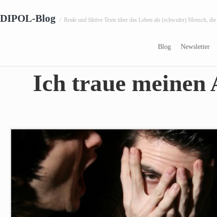
DIPOL-Blog
/
Reale und fiktive Texte über das Leben als (schwuler) Mensch, die
02.08.2011
Blog
Newsletter
Ich traue meinen 