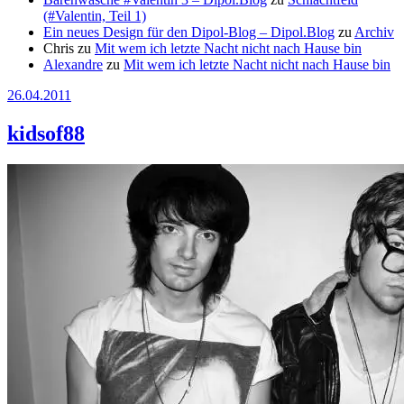
(#Valentin, Teil 1)
Ein neues Design für den Dipol-Blog – Dipol.Blog
zu
Archiv
Chris
zu
Mit wem ich letzte Nacht nicht nach Hause bin
Alexandre
zu
Mit wem ich letzte Nacht nicht nach Hause bin
26.04.2011
kidsof88