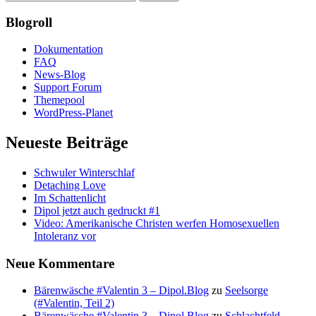
Blogroll
Dokumentation
FAQ
News-Blog
Support Forum
Themepool
WordPress-Planet
Neueste Beiträge
Schwuler Winterschlaf
Detaching Love
Im Schattenlicht
Dipol jetzt auch gedruckt #1
Video: Amerikanische Christen werfen Homosexuellen
Intoleranz vor
Neue Kommentare
Bärenwäsche #Valentin 3 – Dipol.Blog
zu
Seelsorge
(#Valentin, Teil 2)
Bärenwäsche #Valentin 3 – Dipol.Blog
zu
Schlachtfeld