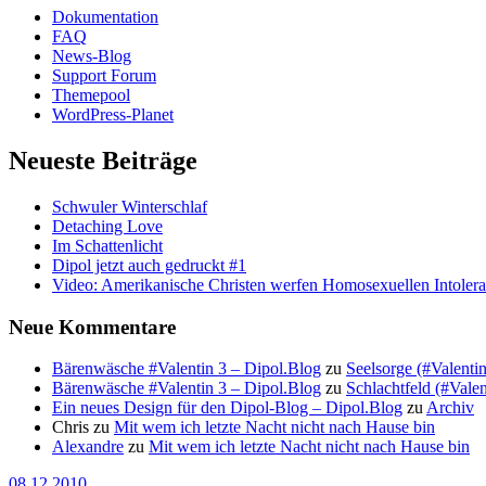
Dokumentation
FAQ
News-Blog
Support Forum
Themepool
WordPress-Planet
Neueste Beiträge
Schwuler Winterschlaf
Detaching Love
Im Schattenlicht
Dipol jetzt auch gedruckt #1
Video: Amerikanische Christen werfen Homosexuellen Intolera
Neue Kommentare
Bärenwäsche #Valentin 3 – Dipol.Blog
zu
Seelsorge (#Valentin
Bärenwäsche #Valentin 3 – Dipol.Blog
zu
Schlachtfeld (#Valent
Ein neues Design für den Dipol-Blog – Dipol.Blog
zu
Archiv
Chris
zu
Mit wem ich letzte Nacht nicht nach Hause bin
Alexandre
zu
Mit wem ich letzte Nacht nicht nach Hause bin
08.12.2010