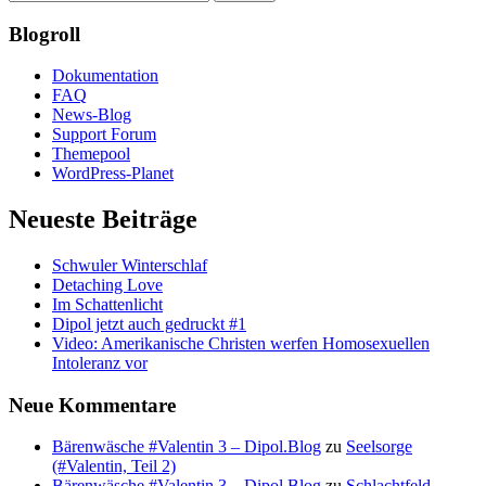
Blogroll
Dokumentation
FAQ
News-Blog
Support Forum
Themepool
WordPress-Planet
Neueste Beiträge
Schwuler Winterschlaf
Detaching Love
Im Schattenlicht
Dipol jetzt auch gedruckt #1
Video: Amerikanische Christen werfen Homosexuellen
Intoleranz vor
Neue Kommentare
Bärenwäsche #Valentin 3 – Dipol.Blog
zu
Seelsorge
(#Valentin, Teil 2)
Bärenwäsche #Valentin 3 – Dipol.Blog
zu
Schlachtfeld