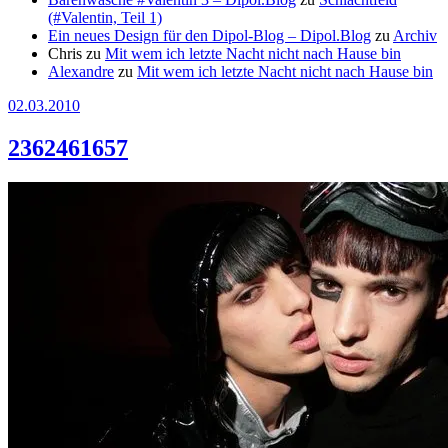
(#Valentin, Teil 1)
Ein neues Design für den Dipol-Blog – Dipol.Blog
zu
Archiv
Chris
zu
Mit wem ich letzte Nacht nicht nach Hause bin
Alexandre
zu
Mit wem ich letzte Nacht nicht nach Hause bin
02.03.2010
2362461657