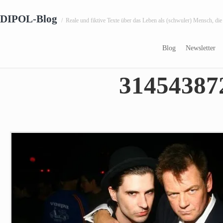
DIPOL-Blog
/
Reale und fiktive Texte über das Leben als (schwuler) Mensch, die
23.01.2010
Blog
Newsletter
31454387