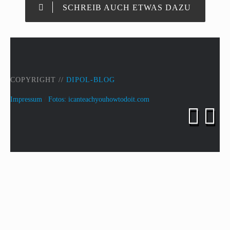
SCHREIB AUCH ETWAS DAZU
COPYRIGHT //
DIPOL-BLOG
Impressum
/
Fotos: icanteachyouhowtodoit.com

