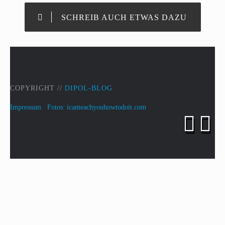
SCHREIB AUCH ETWAS DAZU
COPYRIGHT //
DIPOL-BLOG
Impressum
/
Fotos: icanteachyouhowtodoit.com

