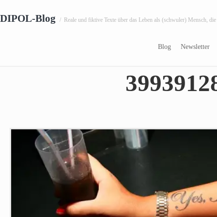
DIPOL-Blog
/
Reale und fiktive Texte über das Leben als (schwuler) Mensch, die
16.11.2009
Blog
Newsletter
3993912