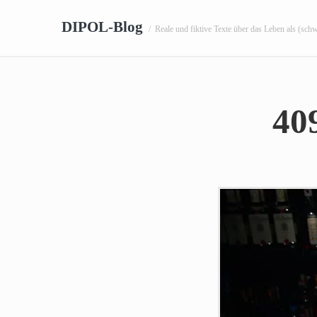
DIPOL-Blog
/
Reale und fiktive Texte über das Leben als (sch
40