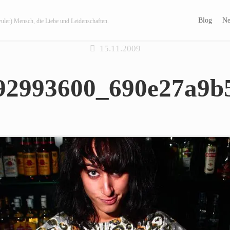
Blog
Ne
wuler) Mensch, die Liebe und Leidenschaften.
15.11.2009
92993600_690e27a9b