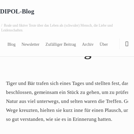
DIPOL-Blog
/
Reale und fiktive Texte über das Leben als (schwuler) Mensch, die Liebe und
15.02.2009
Leidenschaften.
Blog
Newsletter
Zufälliger Beitrag
Archiv
Über
Tiger und
Tiger und Bär trafen sich eines Tages und stellten fest, dass
beschlossen, gemeinsam ein Stück zu gehen, um zu prüfen, o
Natur aus viel unterwegs, und selten waren die Treffen. Gele
Wege kreuzten, hielten sie kurz inne für einen Plausch, um s
so gut verstanden, wie sie es in Erinnerung hatten.