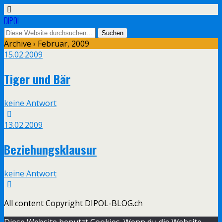
DIPOL
Archive › Februar, 2009
15.02.2009
Tiger und Bär
keine Antwort
13.02.2009
Beziehungsklausur
keine Antwort
All content Copyright DIPOL-BLOG.ch
Diese Website benutzt Cookies. Wenn du die Website