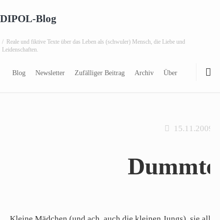
DIPOL-Blog
Archiv zum Thema:
/
Reale und fiktive Texte über das Leben als (schwuler) Mensch, die Liebe und
Leidenschaften.
zahm
Blog
Newsletter
Zufälliger Beitrag
Archiv
Über
15.11.2009
Dummte
Kleine Mädchen (und ach, auch die kleinen Jungs), sie alle f