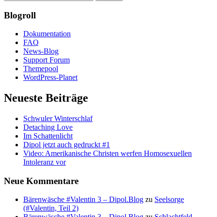
Blogroll
Dokumentation
FAQ
News-Blog
Support Forum
Themepool
WordPress-Planet
Neueste Beiträge
Schwuler Winterschlaf
Detaching Love
Im Schattenlicht
Dipol jetzt auch gedruckt #1
Video: Amerikanische Christen werfen Homosexuellen
Intoleranz vor
Neue Kommentare
Bärenwäsche #Valentin 3 – Dipol.Blog
zu
Seelsorge
(#Valentin, Teil 2)
Bärenwäsche #Valentin 3 – Dipol.Blog
zu
Schlachtfeld