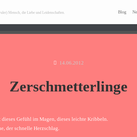
Blog
Ne
wuler) Mensch, die Liebe und Leidenschaften.
Archiv zum Thema:
Unsicherhei
14.06.2012
Zerschmetterlinge
st dieses Gefühl im Magen, dieses leichte Kribbeln.
ne, der schnelle Herzschlag.