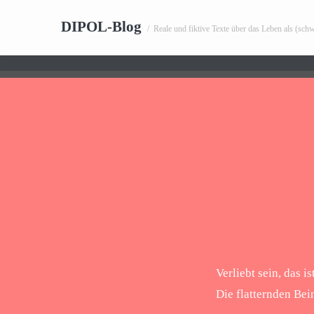
DIPOL-Blog
/
Reale und fiktive Texte über das Leben als (sch
Verliebt sein, das i
Die flatternden Bei