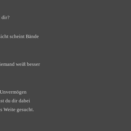
 dir?
sicht scheint Bände
niemand weiß besser
in Unvermögen
st du dir dabei
as Weite gesucht.