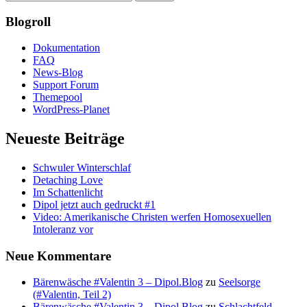
Blogroll
Dokumentation
FAQ
News-Blog
Support Forum
Themepool
WordPress-Planet
Neueste Beiträge
Schwuler Winterschlaf
Detaching Love
Im Schattenlicht
Dipol jetzt auch gedruckt #1
Video: Amerikanische Christen werfen Homosexuellen
Intoleranz vor
Neue Kommentare
Bärenwäsche #Valentin 3 – Dipol.Blog
zu
Seelsorge
(#Valentin, Teil 2)
Bärenwäsche #Valentin 3 – Dipol.Blog
zu
Schlachtfeld