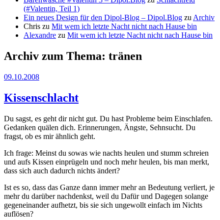
(#Valentin, Teil 1)
Ein neues Design für den Dipol-Blog – Dipol.Blog
zu
Archiv
Chris
zu
Mit wem ich letzte Nacht nicht nach Hause bin
Alexandre
zu
Mit wem ich letzte Nacht nicht nach Hause bin
Archiv zum Thema:
tränen
09.10.2008
Kissenschlacht
Du sagst, es geht dir nicht gut. Du hast Probleme beim Einschlafen.
Gedanken quälen dich. Erinnerungen, Ängste, Sehnsucht. Du
fragst, ob es mir ähnlich geht.
Ich frage: Meinst du sowas wie nachts heulen und stumm schreien
und aufs Kissen einprügeln und noch mehr heulen, bis man merkt,
dass sich auch dadurch nichts ändert?
Ist es so, dass das Ganze dann immer mehr an Bedeutung verliert, je
mehr du darüber nachdenkst, weil du Dafür und Dagegen solange
gegeneinander aufhetzt, bis sie sich ungewollt einfach im Nichts
auflösen?