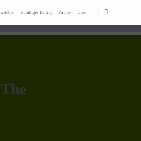
wsletter
Zufälliger Beitrag
Archiv
Über
 The