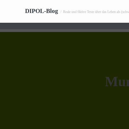
DIPOL-Blog
/
Reale und fiktive Texte über das Leben als (sch
Mum