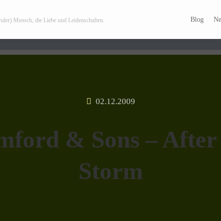
Blog
Ne
wuler) Mensch, die Liebe und Leidenschaften.
Archiv zum Thema:
Tipp
02.12.2009
ford & Sons – After
Storm