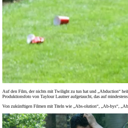
Auf den Film, der nichts mit Twilight zu tun hat und „Abduction“ heiß
Produktionsfoto von Taylour Lautner aufgetaucht, das auf mindestens e
Von zukünftigen Filmen mit Titeln wie „Abs-olution“, „Ab-bys“, „Ab