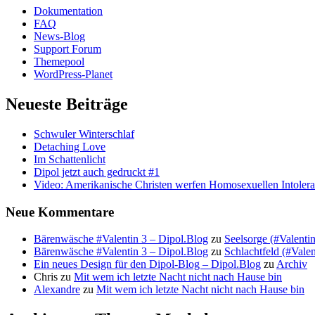
Dokumentation
FAQ
News-Blog
Support Forum
Themepool
WordPress-Planet
Neueste Beiträge
Schwuler Winterschlaf
Detaching Love
Im Schattenlicht
Dipol jetzt auch gedruckt #1
Video: Amerikanische Christen werfen Homosexuellen Intolera
Neue Kommentare
Bärenwäsche #Valentin 3 – Dipol.Blog
zu
Seelsorge (#Valentin
Bärenwäsche #Valentin 3 – Dipol.Blog
zu
Schlachtfeld (#Valent
Ein neues Design für den Dipol-Blog – Dipol.Blog
zu
Archiv
Chris
zu
Mit wem ich letzte Nacht nicht nach Hause bin
Alexandre
zu
Mit wem ich letzte Nacht nicht nach Hause bin