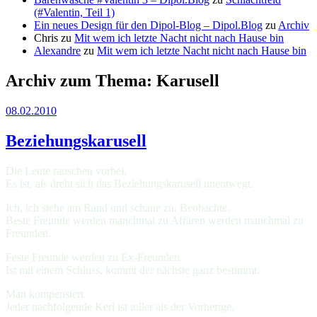
(#Valentin, Teil 1)
Ein neues Design für den Dipol-Blog – Dipol.Blog
zu
Archiv
Chris
zu
Mit wem ich letzte Nacht nicht nach Hause bin
Alexandre
zu
Mit wem ich letzte Nacht nicht nach Hause bin
Archiv zum Thema:
Karusell
08.02.2010
Beziehungskarusell
Die Leute rauschen vorbei.
Es ist, als dreht sich das Beziehungskarusell unentwegt.
Ich, ich stehe am Rand und schaue zu. Beobachte.
Beste Freunde werden manchmal zu Affären werden manchmal zu
Freunden.
Feste Freunde werden zu Ex-Freunden.
Ist mit einem Schluss, kommt der nächste ganz bestimmt.
Man kompensiert.
Jeder nachfolgende Kerl ist toller als der Vorherige.