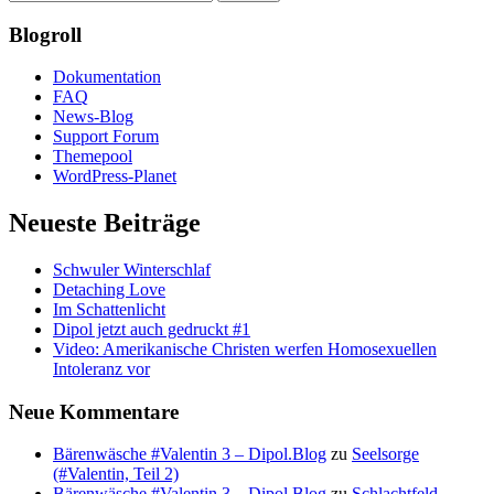
Blogroll
Dokumentation
FAQ
News-Blog
Support Forum
Themepool
WordPress-Planet
Neueste Beiträge
Schwuler Winterschlaf
Detaching Love
Im Schattenlicht
Dipol jetzt auch gedruckt #1
Video: Amerikanische Christen werfen Homosexuellen
Intoleranz vor
Neue Kommentare
Bärenwäsche #Valentin 3 – Dipol.Blog
zu
Seelsorge
(#Valentin, Teil 2)
Bärenwäsche #Valentin 3 – Dipol.Blog
zu
Schlachtfeld