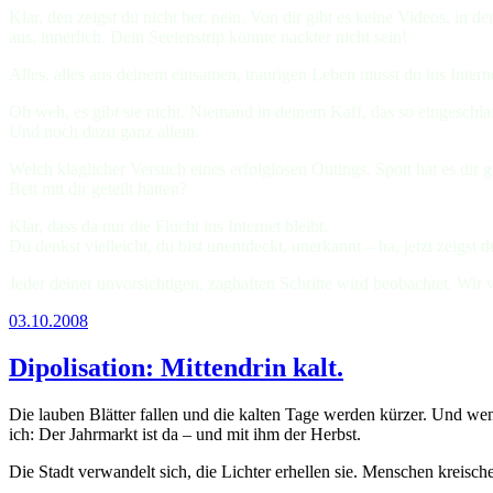
Klar, den zeigst du nicht her, nein. Von dir gibt es keine Videos, in 
aus, innerlich. Dein Seelenstrip könnte nackter nicht sein!
Alles, alles aus deinem einsamen, traurigen Leben musst du ins Intern
Oh weh, es gibt sie nicht. Niemand in deinem Kaff, das so eingeschlaf
Und noch dazu ganz allein.
Welch kläglicher Versuch eines erfolglosen Outings. Spott hat es dir 
Bett mit dir geteilt hätten?
Klar, dass da nur die Flucht ins Internet bleibt.
Du denkst vielleicht, du bist unentdeckt, unerkannt – ha, jetzt zeigs
Jeder deiner unvorsichtigen, zaghaften Schritte wird beobachtet. Wir wa
03.10.2008
Dipolisation: Mittendrin kalt.
Die lauben Blätter fallen und die kalten Tage werden kürzer. Und we
ich: Der Jahrmarkt ist da – und mit ihm der Herbst.
Die Stadt verwandelt sich, die Lichter erhellen sie. Menschen kreische