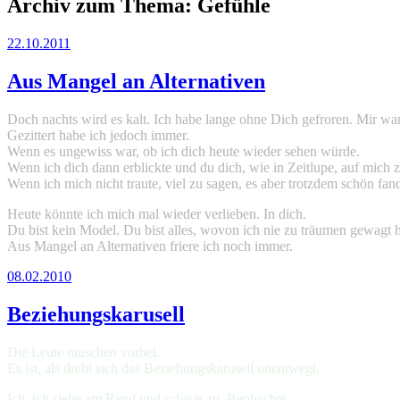
Archiv zum Thema:
Gefühle
22.10.2011
Aus Mangel an Alternativen
Doch nachts wird es kalt. Ich habe lange ohne Dich gefroren. Mir 
Gezittert habe ich jedoch immer.
Wenn es ungewiss war, ob ich dich heute wieder sehen würde.
Wenn ich dich dann erblickte und du dich, wie in Zeitlupe, auf mich 
Wenn ich mich nicht traute, viel zu sagen, es aber trotzdem schön fand
Heute könnte ich mich mal wieder verlieben. In dich.
Du bist kein Model. Du bist alles, wovon ich nie zu träumen gewagt 
Aus Mangel an Alternativen friere ich noch immer.
08.02.2010
Beziehungskarusell
Die Leute rauschen vorbei.
Es ist, als dreht sich das Beziehungskarusell unentwegt.
Ich, ich stehe am Rand und schaue zu. Beobachte.