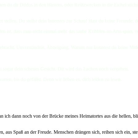
denen du dir Dildos in den Hintern, oder Reißzwecken in die Eichel stich
et stellen. Du stellst dein Innerstes zur Schau! Hast du keine Freunde, 
en ist, dass man nicht einmal mehr das taube Kribblen im Arm spürt, ver
gebracht. Unverständnis, Abneigung. Warum nur konntest du keine Mitkäm
t du sogar dein scheues Gesicht. Dir wird das Lachen noch vergehen.
rten, bis du gefällst. Denn wir lieben es, dich leiden zu lesen.
nn ich dann noch von der Brücke meines Heimatortes aus die hellen, bl
n, aus Spaß an der Freude. Menschen drängen sich, reihen sich ein, stei