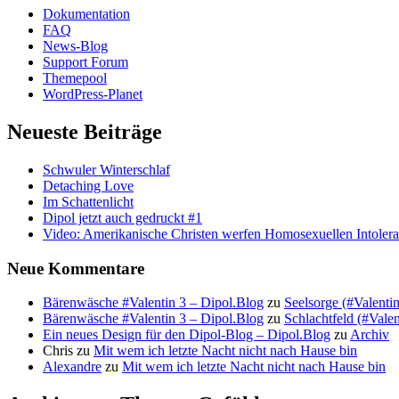
Dokumentation
FAQ
News-Blog
Support Forum
Themepool
WordPress-Planet
Neueste Beiträge
Schwuler Winterschlaf
Detaching Love
Im Schattenlicht
Dipol jetzt auch gedruckt #1
Video: Amerikanische Christen werfen Homosexuellen Intolera
Neue Kommentare
Bärenwäsche #Valentin 3 – Dipol.Blog
zu
Seelsorge (#Valentin
Bärenwäsche #Valentin 3 – Dipol.Blog
zu
Schlachtfeld (#Valent
Ein neues Design für den Dipol-Blog – Dipol.Blog
zu
Archiv
Chris
zu
Mit wem ich letzte Nacht nicht nach Hause bin
Alexandre
zu
Mit wem ich letzte Nacht nicht nach Hause bin