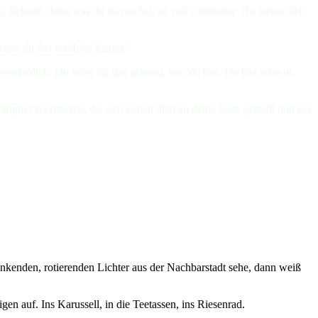
st. Schade, denn was du da machst, ist viel schlimmer. Du ziehst dich
denen du das erzählen kannst?
steht dich. Du wirst für das gehasst, was du bist. Du bist schwul.
pfer rekrutieren, die sich neben dich an deine Seite gestellt und ein
inkenden, rotierenden Lichter aus der Nachbarstadt sehe, dann weiß
gen auf. Ins Karussell, in die Teetassen, ins Riesenrad.