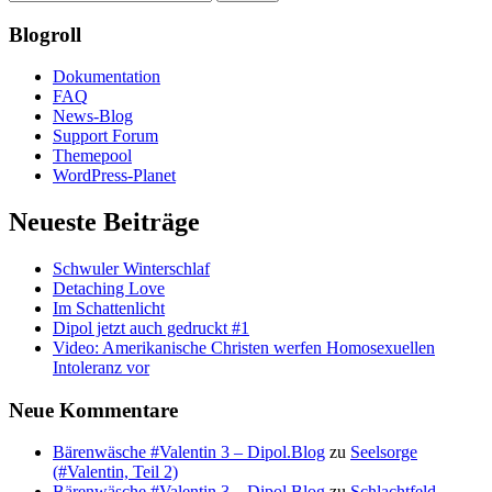
Blogroll
Dokumentation
FAQ
News-Blog
Support Forum
Themepool
WordPress-Planet
Neueste Beiträge
Schwuler Winterschlaf
Detaching Love
Im Schattenlicht
Dipol jetzt auch gedruckt #1
Video: Amerikanische Christen werfen Homosexuellen
Intoleranz vor
Neue Kommentare
Bärenwäsche #Valentin 3 – Dipol.Blog
zu
Seelsorge
(#Valentin, Teil 2)
Bärenwäsche #Valentin 3 – Dipol.Blog
zu
Schlachtfeld