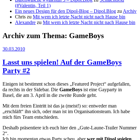
(#Valentin, Teil 1)
Ein neues Design für den Dipol-Blog – Dipol.Blog
zu
Archiv
Chris
zu
Mit wem ich letzte Nacht nicht nach Hause bin
Alexandre
zu
Mit wem ich letzte Nacht nicht nach Hause bin
Archiv zum Thema:
GameBoys
30.03.2010
Lasst uns spielen! Auf der GameBoys
Party #2
Einigen ist bestimmt schon dieses „Featured Project“ aufgefallen,
da rechts in der Sidebar. Die
GameBoys
ist eine Gayparty in
Basel, die am 3. April in die zweite Runde geht.
Mit dem freien Eintritt ist das ja (meist!) so: entweder man
„erschläft“ ihn sich, oder man ist im Organisationsteam. Ich habe
mich fürs Team entschieden.
Deshalb präsentiere ich euch hier den „Gute-Laune-Trailer Nummer
2“.
Ich bin momentan etwas Party scheu, aber
wer mit Dipol spielen