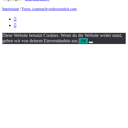
Impressum
/
Fotos: icanteachyouhowtodoit.com


Diese Website benutzt Cookies. Wenn du die Website weiter nutzt,
gehen wir von deinem Einverständnis aus.
OK