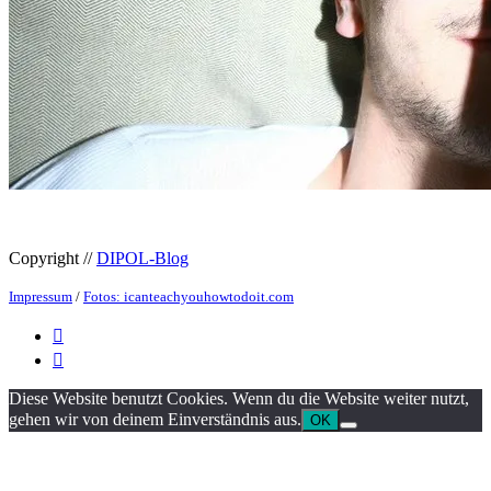
Copyright //
DIPOL-Blog
Impressum
/
Fotos: icanteachyouhowtodoit.com


Diese Website benutzt Cookies. Wenn du die Website weiter nutzt,
gehen wir von deinem Einverständnis aus.
OK