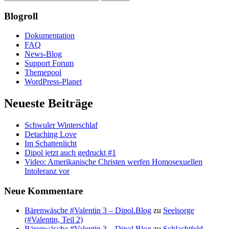
Blogroll
Dokumentation
FAQ
News-Blog
Support Forum
Themepool
WordPress-Planet
Neueste Beiträge
Schwuler Winterschlaf
Detaching Love
Im Schattenlicht
Dipol jetzt auch gedruckt #1
Video: Amerikanische Christen werfen Homosexuellen
Intoleranz vor
Neue Kommentare
Bärenwäsche #Valentin 3 – Dipol.Blog
zu
Seelsorge
(#Valentin, Teil 2)
Bärenwäsche #Valentin 3 – Dipol.Blog
zu
Schlachtfeld