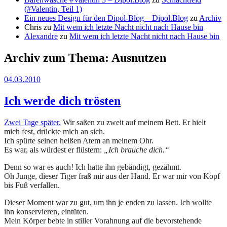
(#Valentin, Teil 1)
Ein neues Design für den Dipol-Blog – Dipol.Blog
zu
Archiv
Chris
zu
Mit wem ich letzte Nacht nicht nach Hause bin
Alexandre
zu
Mit wem ich letzte Nacht nicht nach Hause bin
Archiv zum Thema:
Ausnutzen
04.03.2010
Ich werde dich trösten
Zwei Tage später.
Wir saßen zu zweit auf meinem Bett. Er hielt
mich fest, drückte mich an sich.
Ich spürte seinen heißen Atem an meinem Ohr.
Es war, als würdest er flüstern:
„Ich brauche dich.“
Denn so war es auch! Ich hatte ihn gebändigt, gezähmt.
Oh Junge, dieser Tiger fraß mir aus der Hand. Er war mir von Kopf
bis Fuß verfallen.
Dieser Moment war zu gut, um ihn je enden zu lassen. Ich wollte
ihn konservieren, eintüten.
Mein Körper bebte in stiller Vorahnung auf die bevorstehende