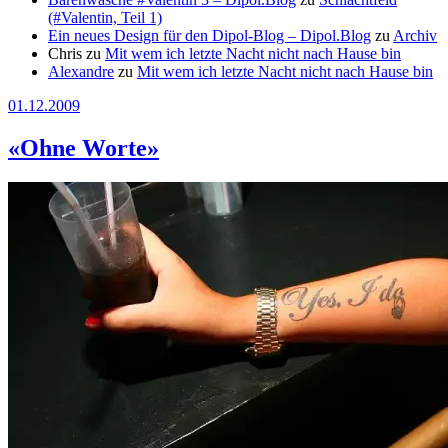
(#Valentin, Teil 1)
Ein neues Design für den Dipol-Blog – Dipol.Blog
zu
Archiv
Chris
zu
Mit wem ich letzte Nacht nicht nach Hause bin
Alexandre
zu
Mit wem ich letzte Nacht nicht nach Hause bin
01.12.2009
«Ohne Worte»