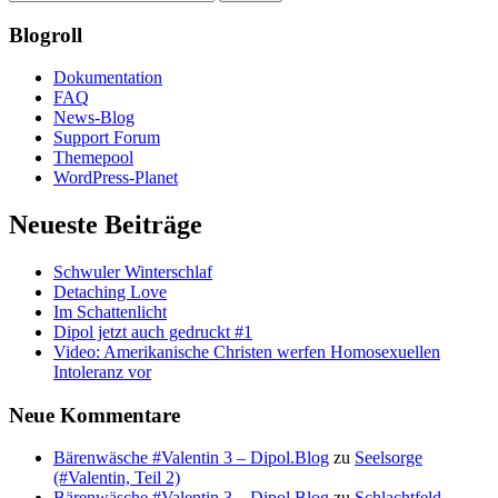
Blogroll
Dokumentation
FAQ
News-Blog
Support Forum
Themepool
WordPress-Planet
Neueste Beiträge
Schwuler Winterschlaf
Detaching Love
Im Schattenlicht
Dipol jetzt auch gedruckt #1
Video: Amerikanische Christen werfen Homosexuellen
Intoleranz vor
Neue Kommentare
Bärenwäsche #Valentin 3 – Dipol.Blog
zu
Seelsorge
(#Valentin, Teil 2)
Bärenwäsche #Valentin 3 – Dipol.Blog
zu
Schlachtfeld