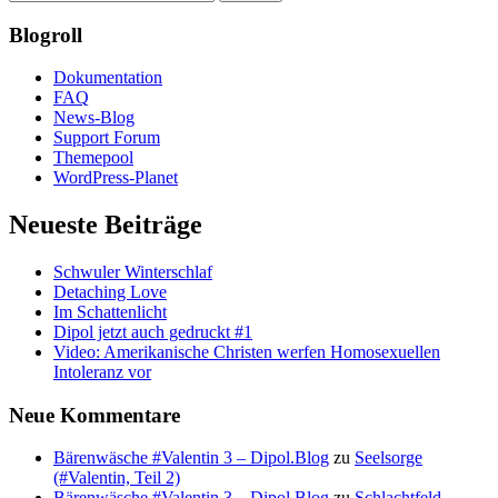
Blogroll
Dokumentation
FAQ
News-Blog
Support Forum
Themepool
WordPress-Planet
Neueste Beiträge
Schwuler Winterschlaf
Detaching Love
Im Schattenlicht
Dipol jetzt auch gedruckt #1
Video: Amerikanische Christen werfen Homosexuellen
Intoleranz vor
Neue Kommentare
Bärenwäsche #Valentin 3 – Dipol.Blog
zu
Seelsorge
(#Valentin, Teil 2)
Bärenwäsche #Valentin 3 – Dipol.Blog
zu
Schlachtfeld