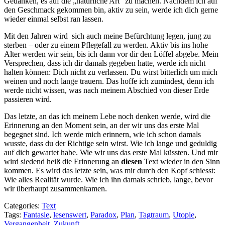
Gedanken, es auf die „natürliche Art“ zu machen. Nachdem ich auf
den Geschmack gekommen bin, aktiv zu sein, werde ich dich gerne
wieder einmal selbst ran lassen.
Mit den Jahren wird sich auch meine Befürchtung legen, jung zu
sterben – oder zu einem Pflegefall zu werden. Aktiv bis ins hohe
Alter werden wir sein, bis ich dann vor dir den Löffel abgebe. Mein
Versprechen, dass ich dir damals gegeben hatte, werde ich nicht
halten können: Dich nicht zu verlassen. Du wirst bitterlich um mich
weinen und noch lange trauern. Das hoffe ich zumindest, denn ich
werde nicht wissen, was nach meinem Abschied von dieser Erde
passieren wird.
Das letzte, an das ich meinem Lebe noch denken werde, wird die
Erinnerung an den Moment sein, an der wir uns das erste Mal
begegnet sind. Ich werde mich erinnern, wie ich schon damals
wusste, dass du der Richtige sein wirst. Wie ich lange und geduldig
auf dich gewartet habe. Wie wir uns das erste Mal küssten. Und mir
wird siedend heiß die Erinnerung an
diesen
Text wieder in den Sinn
kommen. Es wird das letzte sein, was mir durch den Kopf schiesst:
Wie alles Realität wurde. Wie ich ihn damals schrieb, lange, bevor
wir überhaupt zusammenkamen.
Categories:
Text
Tags:
Fantasie
,
lesenswert
,
Paradox
,
Plan
,
Tagtraum
,
Utopie
,
Vergangenheit
,
Zukunft