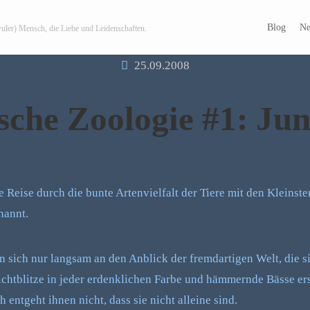
Blog
Ne
wuler) Mensch, die Liebe und Leidenschaften.
25.09.2008
sche Zoologie #1: Jun
 Reise durch die bunte Artenvielfalt der Tiere mit den Kleinste
nannt.
sich nur langsam an den Anblick der fremdartigen Welt, die si
ichtblitze in jeder erdenklichen Farbe und hämmernde Bässe e
 entgeht ihnen nicht, dass sie nicht alleine sind.