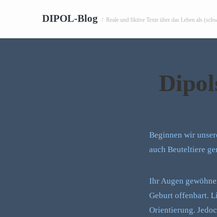
DIPOL-Blog
/
Reale und fiktive Texte über das Leben als (sch
Dipol
Beginnen wir unsere
auch Beuteltiere ge
Ihr Augen gewöhnen 
Geburt offenbart. L
Orientierung. Jedoch