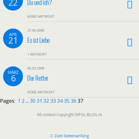
22
Du und ich?
KEINE ANTWORT
21.04.2008
APR.
21
Es ist Liebe
1 ANTWORT
06.03.2008
MÄRZ
6
Der Retter
KEINE ANTWORT
Pages:
1
2
...
30
31
32
33
34
35
36
37
All content Copyright DIPOL-BLOG.ch
Zum Seitenanfang